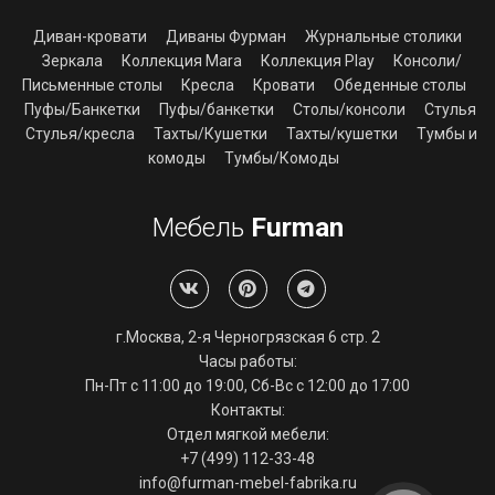
Диван-кровати
Диваны Фурман
Журнальные столики
Зеркала
Коллекция Mara
Коллекция Play
Консоли/
Письменные столы
Кресла
Кровати
Обеденные столы
Пуфы/Банкетки
Пуфы/банкетки
Столы/консоли
Стулья
Стулья/кресла
Тахты/Кушетки
Тахты/кушетки
Тумбы и
комоды
Тумбы/Комоды
Мебель
Furman
г.Москва, 2-я Черногрязская 6 стр. 2
Часы работы:
Пн-Пт с 11:00 до 19:00, Сб-Вс с 12:00 до 17:00
Контакты:
Отдел мягкой мебели:
+7 (499) 112-33-48
info@furman-mebel-fabrika.ru