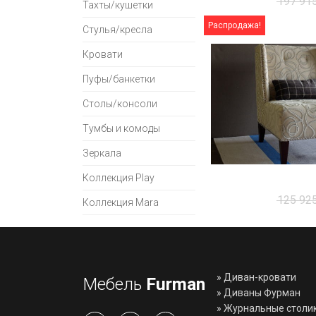
197 91
Тахты/кушетки
Распродажа!
Стулья/кресла
Кровати
Пуфы/банкетки
Столы/консоли
Тумбы и комоды
Зеркала
Коллекция Play
125 92
Коллекция Mara
»
Диван-кровати
Мебель
Furman
»
Диваны Фурман
»
Журнальные столи