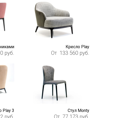
тниками
Кресло Play
60
руб.
От
133 560
руб.
 Play 3
Cтул Monty
22
руб.
От
77 173
руб.