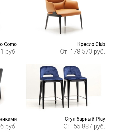
о Como
Кресло Club
11
руб.
От
178 570
руб.
тниками
Стул барный Play
36
руб.
От
55 887
руб.