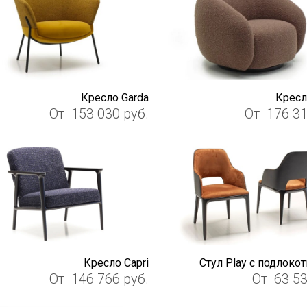
Кресло Garda
Кресл
От
153 030
руб.
От
176 3
Кресло Capri
Стул Play с подлоко
От
146 766
руб.
От
63 5