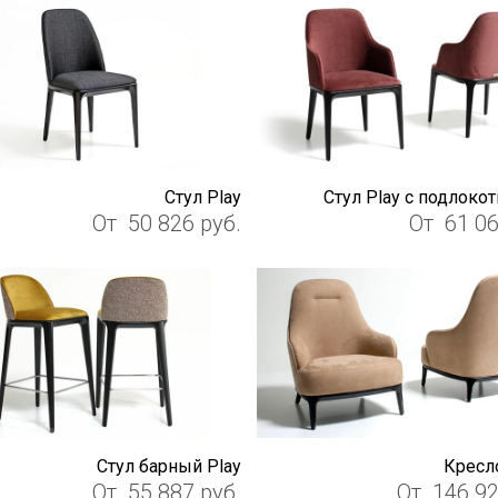
Стул Play
Стул Play с подлоко
От
50 826
руб.
От
61 0
Стул барный Play
Кресло
От
55 887
руб.
От
146 9