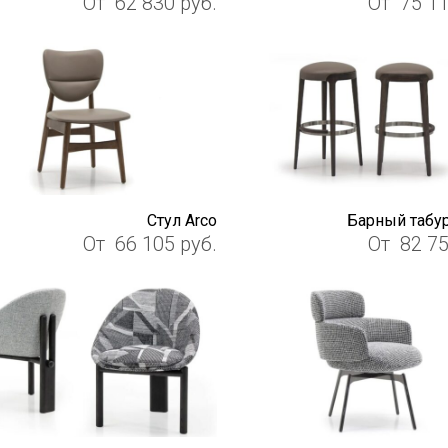
От
62 830
руб.
От
75 1
Стул Arco
Барный табур
От
66 105
руб.
От
82 7