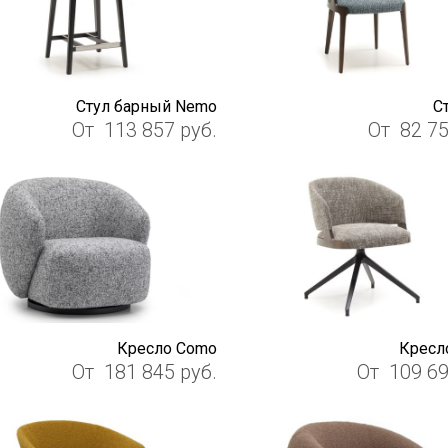
Стул барный Nemo
С
От
113 857
руб.
От
82 7
Кресло Como
Кресло
От
181 845
руб.
От
109 6