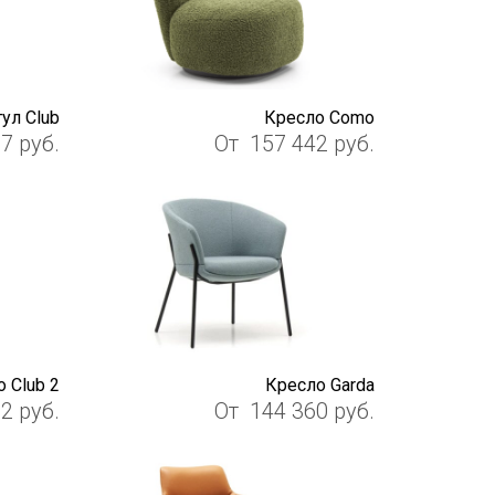
тул Club
Кресло Como
57
руб.
От
157 442
руб.
 Club 2
Кресло Garda
92
руб.
От
144 360
руб.