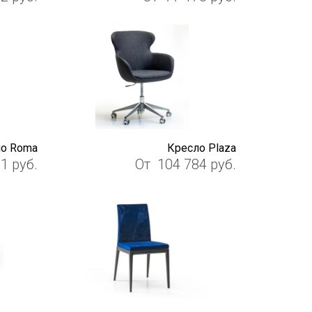
о Roma
Кресло Plaza
01
руб.
От
104 784
руб.