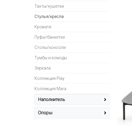
Тахты/кушетки
Стулья/кресла
Кровати
Пуфы/банкетки
Столы/консоли
Тумбы и комоды
Зеркала
Коллекция Play
Коллекция Mara
Наполнитель
перо + ППУ
(14)
Опоры
ППУ + пружинный блок
(5)
массив дерева
(79)
алюминий
(1)