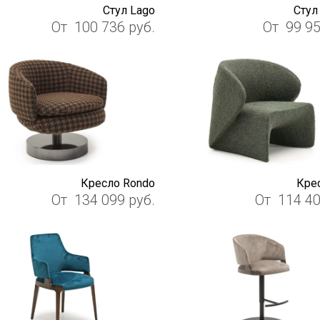
Стул Lago
Стул
От
100 736
руб.
От
99 9
Кресло Rondo
Крес
От
134 099
руб.
От
114 4