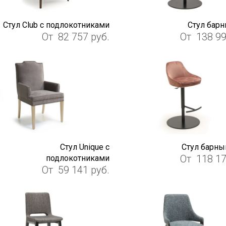
Стул Club с подлокотниками
Стул барн
От
82 757
руб.
От
138 9
Стул Unique с
Стул барн
От
118 1
подлокотниками
От
59 141
руб.