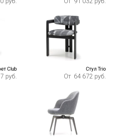
10
руб.
От
91 032
руб.
ет Club
Cтул Trio
57
руб.
От
64 672
руб.