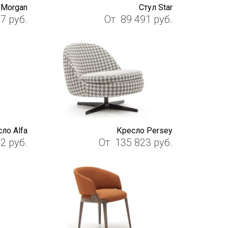
 Morgan
Стул Star
57
руб.
От
89 491
руб.
ло Alfa
Кресло Persey
02
руб.
От
135 823
руб.