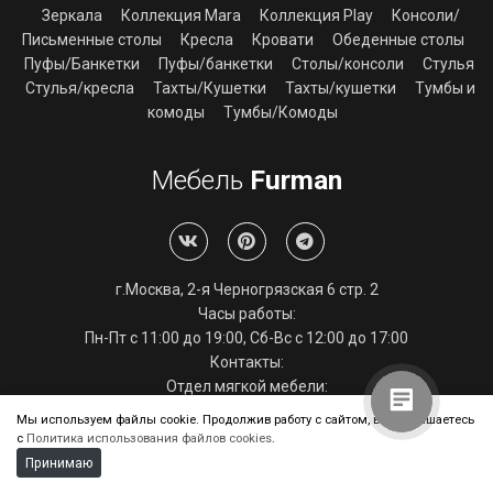
Зеркала
Коллекция Mara
Коллекция Play
Консоли/
Письменные столы
Кресла
Кровати
Обеденные столы
Пуфы/Банкетки
Пуфы/банкетки
Столы/консоли
Стулья
Стулья/кресла
Тахты/Кушетки
Тахты/кушетки
Тумбы и
комоды
Тумбы/Комоды
Мебель
Furman
Алиса
Здравствуйте! Готова помочь
г.Москва, 2-я Черногрязская 6 стр. 2
вам. Напишите мне, если у
вас появятся вопросы.
Часы работы:
Пн-Пт с 11:00 до 19:00, Сб-Вс с 12:00 до 17:00
Контакты:
Отдел мягкой мебели:
+7 (499) 112-33-48
Мы используем файлы cookie. Продолжив работу с сайтом, вы соглашаетесь
info@furman-mebel-fabrika.ru
с
Политика использования файлов cookies
.
Отдел корпусной мебели:
Принимаю
+7 (495) 286-29-39