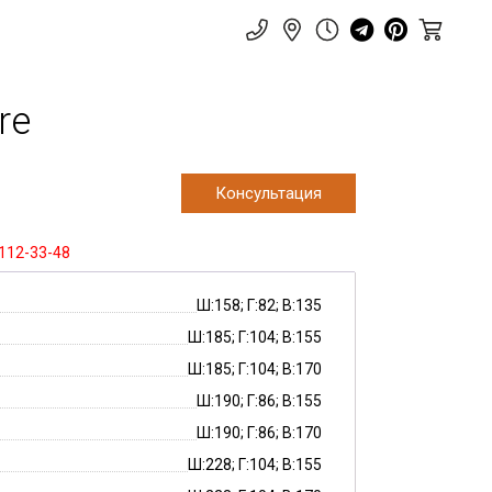
re
Консультация
 112-33-48
Ш:158; Г:82; В:135
Ш:185; Г:104; В:155
Ш:185; Г:104; В:170
Ш:190; Г:86; В:155
Ш:190; Г:86; В:170
Ш:228; Г:104; В:155