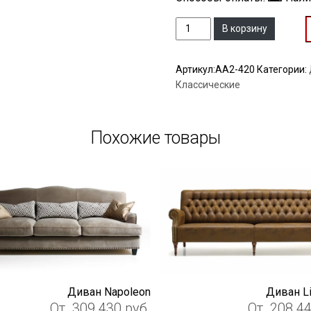
Количество
В корзину
Артикул:
АА2-420
Категории:
Классические
Похожие товары
Диван Napoleon
Диван Li
От
309 430
руб.
От
208 4