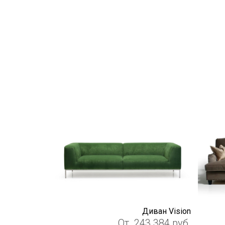
Диван Vision
От
243 384
руб.