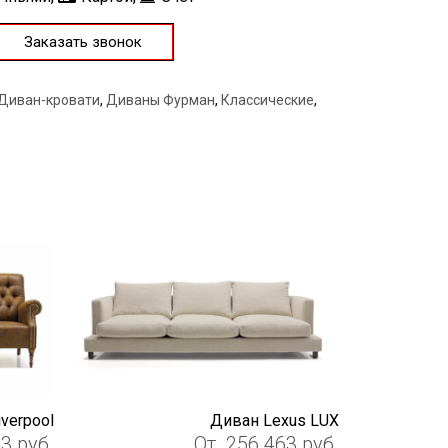
Заказать звонок
Диван-кровати
,
Диваны Фурман
,
Классические
,
verpool
Диван Lexus LUX
43
руб.
От
256 463
руб.