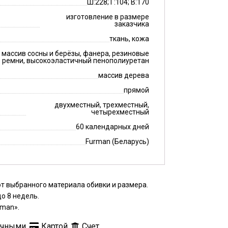
Ш:228; Г:104; В:170
изготовление в размере
заказчика
ткань, кожа
массив сосны и берёзы, фанера, резиновые
ремни, высокоэластичный пенополиуретан
массив дерева
прямой
двухместный, трехместный,
четырехместный
60 календарных дней
Furman (Беларусь)
т выбранного материала обивки и размера.
о 8 недель.
rman».
ичными,
Картой,
Счет