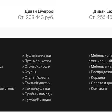
Диван Liverpool
Диван Le
От
208 443
руб.
От
256 4
»
Пуфы/Банкетки
» Мебель Fur
»
Пуфы/банкетки
официальный
ки
»
Столы/консоли
» Мебель в н
»
Стулья
» Распродажа
»
Стулья/кресла
» Корзина
»
Тахты/Кушетки
» Оплата и до
ые столы
»
Тахты/кушетки
» Контакты
»
Тумбы и комоды
»
Тумбы/Комоды