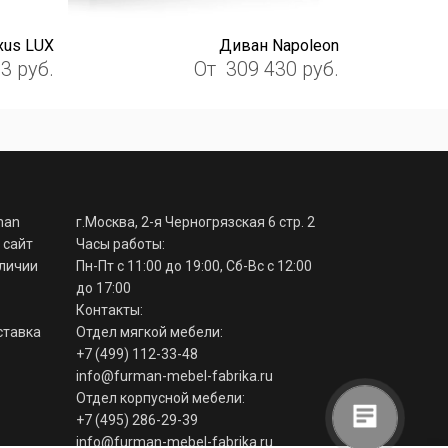
xus LUX
Диван Napoleon
63
руб.
От
309 430
руб.
man
г.Москва, 2-я Черногрязская 6 стр. 2
 сайт
Часы работы:
аличии
Пн-Пт с 11:00 до 19:00, Сб-Вс с 12:00
до 17:00
Контакты:
ставка
Отдел мягкой мебели:
+7 (499) 112-33-48
info@furman-mebel-fabrika.ru
Отдел корпусной мебели:
+7 (495) 286-29-39
info@furman-mebel-fabrika.ru