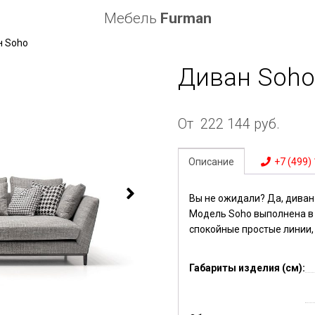
Мебель
Furman
н Soho
Диван Soh
От
222 144
руб.
Описание
+7 (499)
Вы не ожидали? Да, диван
Модель Soho выполнена в 
спокойные простые линии,
Габариты изделия (см):