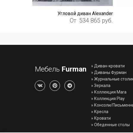
Угловой диван Alexander
От
534 865
руб.
»
Диван-кровати
Мебель
Furman
»
Диваны Фурман
»
Журнальные столи
»
Зеркала
»
Коллекция Mara
»
Коллекция Play
»
Консоли/Письменн
»
Кресла
»
Кровати
»
Обеденные столы