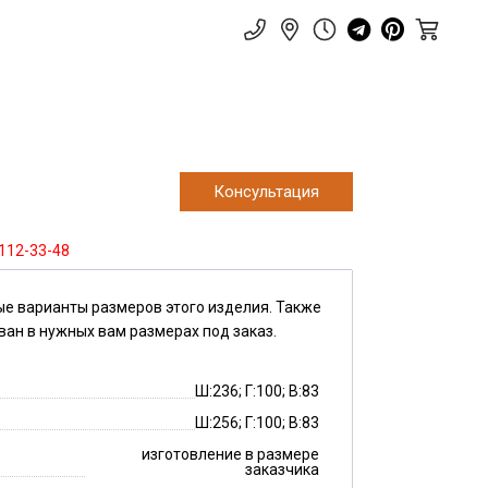
Консультация
 112-33-48
ые варианты размеров этого изделия. Также
ван в нужных вам размерах под заказ.
Ш:236; Г:100; В:83
Ш:256; Г:100; В:83
изготовление в размере
заказчика