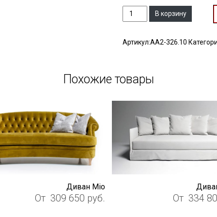
Количество
В корзину
Артикул:
АА2-326.10
Категор
Похожие товары
Диван Mio
Диван
От
309 650
руб.
От
334 8