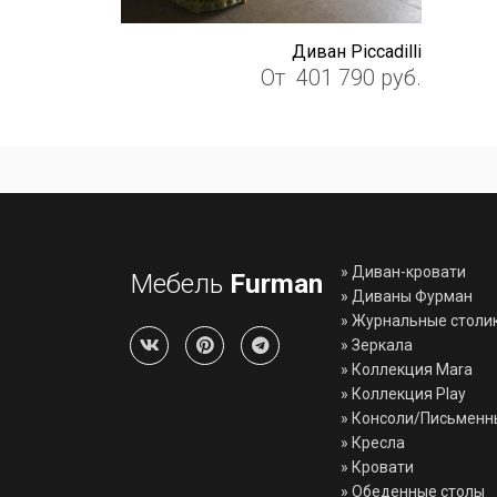
Диван Piccadilli
От
401 790
руб.
»
Диван-кровати
Мебель
Furman
»
Диваны Фурман
»
Журнальные столи
»
Зеркала
»
Коллекция Mara
»
Коллекция Play
»
Консоли/Письменн
»
Кресла
»
Кровати
»
Обеденные столы