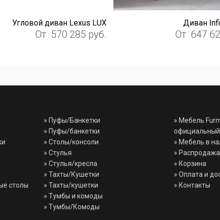
Угловой диван Lexus LUX
Диван Infi
От
570 285
руб.
От
647 6
»
Пуфы/Банкетки
» Мебель Fur
»
Пуфы/банкетки
официальный
ки
»
Столы/консоли
» Мебель в н
»
Стулья
» Распродажа
»
Стулья/кресла
» Корзина
»
Тахты/Кушетки
» Оплата и до
ые столы
»
Тахты/кушетки
» Контакты
»
Тумбы и комоды
»
Тумбы/Комоды