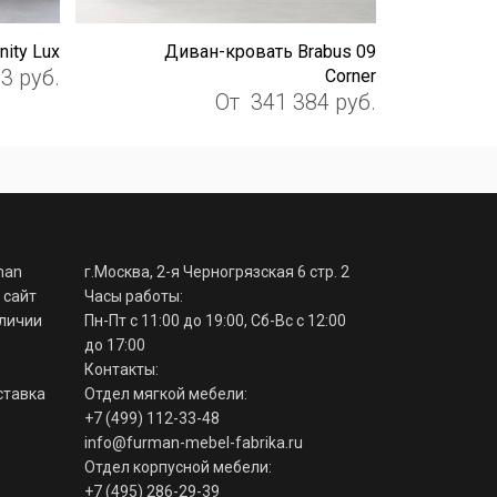
nity Lux
Диван-кровать Brabus 09
23
руб.
Corner
От
341 384
руб.
man
г.Москва, 2-я Черногрязская 6 стр. 2
 сайт
Часы работы:
аличии
Пн-Пт с 11:00 до 19:00, Сб-Вс с 12:00
до 17:00
Контакты:
ставка
Отдел мягкой мебели:
+7 (499) 112-33-48
info@furman-mebel-fabrika.ru
Отдел корпусной мебели:
+7 (495) 286-29-39