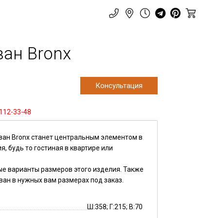
ван Bronx
Консультация
 112-33-48
ван Bronx станет центральным элементом в
, будь то гостиная в квартире или
ые варианты размеров этого изделия. Также
ван в нужных вам размерах под заказ.
Ш:358; Г:215; В:70