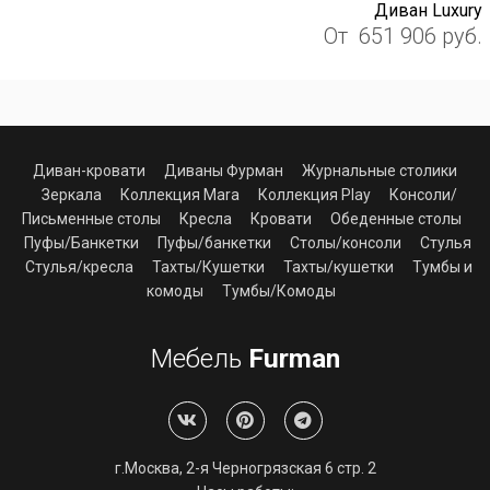
Диван Luxury
От
651 906
руб.
Диван-кровати
Диваны Фурман
Журнальные столики
Зеркала
Коллекция Mara
Коллекция Play
Консоли/
Письменные столы
Кресла
Кровати
Обеденные столы
Пуфы/Банкетки
Пуфы/банкетки
Столы/консоли
Стулья
Стулья/кресла
Тахты/Кушетки
Тахты/кушетки
Тумбы и
комоды
Тумбы/Комоды
Мебель
Furman
г.Москва, 2-я Черногрязская 6 стр. 2