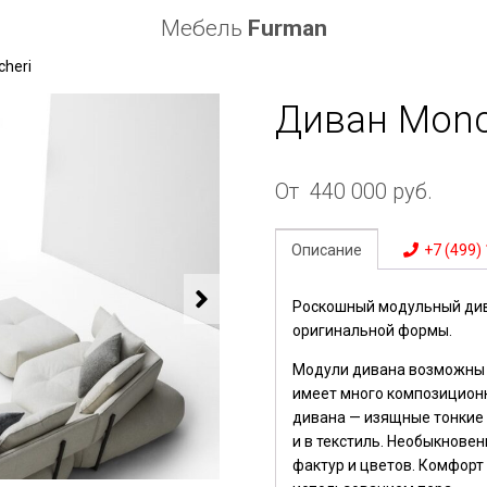
Мебель
Furman
heri
Диван Monc
От
440 000
руб.
Описание
+7 (499)
Роскошный модульный див
оригинальной формы.
Модули дивана возможны в
имеет много композицион
дивана — изящные тонкие с
и в текстиль. Необыкнове
фактур и цветов. Комфорт