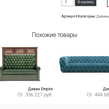
Количество
В корзину
Артикул:
4
Категории:
Диваны
Похожие товары
Диван Empire
Ди
От
356 227
руб.
От
444 6