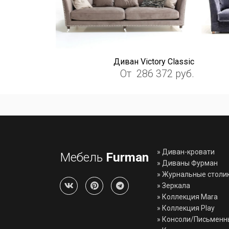
Диван Victory Classic
От
286 372
руб.
»
Диван-кровати
Мебель
Furman
»
Диваны Фурман
»
Журнальные столи
»
Зеркала
»
Коллекция Mara
»
Коллекция Play
»
Консоли/Письменн