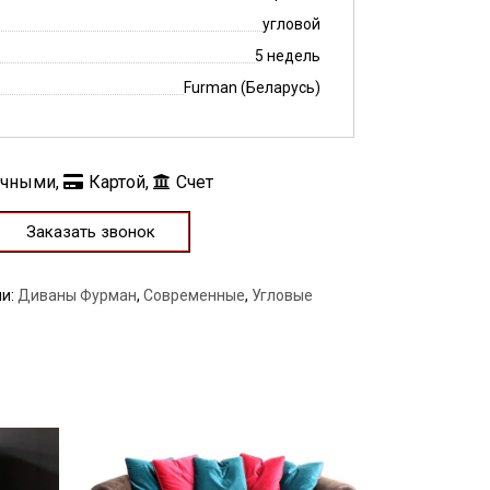
угловой
5 недель
Furman (Беларусь)
ичными,
Картой,
Счет
Заказать звонок
ии:
Диваны Фурман
,
Современные
,
Угловые