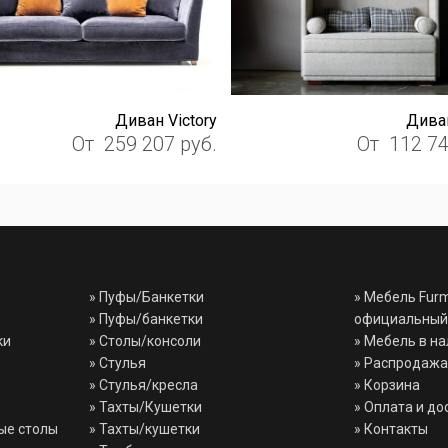
Диван Victory
Диван
От
259 207
руб.
От
112 7
»
Пуфы/Банкетки
» Мебель Fur
»
Пуфы/банкетки
официальный
ки
»
Столы/консоли
» Мебель в н
»
Стулья
» Распродажа
»
Стулья/кресла
» Корзина
»
Тахты/Кушетки
» Оплата и до
ые столы
»
Тахты/кушетки
» Контакты