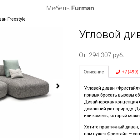
Мебель
Furman
ан Freestyle
Угловой див
От
294 307
руб.
Описание
+7 (499)
Угловой диван «
Фристайл
привык бросать вызовы о
Дизайнерская концепция б
домашний уют природу.
Д
или камень, который можн
Хотите практичный диван,
вам нужен Фристайл — со