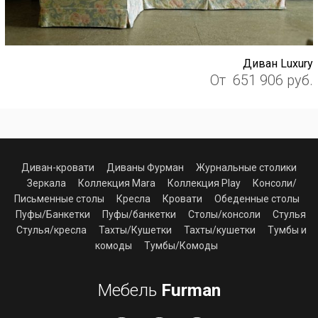
Диван Luxury
От
651 906
руб.
Диван-кровати
Диваны Фурман
Журнальные столики
Зеркала
Коллекция Mara
Коллекция Play
Консоли/
Письменные столы
Кресла
Кровати
Обеденные столы
Пуфы/Банкетки
Пуфы/банкетки
Столы/консоли
Стулья
Стулья/кресла
Тахты/Кушетки
Тахты/кушетки
Тумбы и
комоды
Тумбы/Комоды
Мебель
Furman