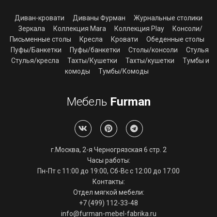
Диван-кровати
Диваны Фурман
Журнальные столики
Зеркала
Коллекция Mara
Коллекция Play
Консоли/
Письменные столы
Кресла
Кровати
Обеденные столы
Пуфы/Банкетки
Пуфы/банкетки
Столы/консоли
Стулья
Стулья/кресла
Тахты/Кушетки
Тахты/кушетки
Тумбы и
комоды
Тумбы/Комоды
Мебель
Furman
г.Москва, 2-я Черногрязская 6 стр. 2
Часы работы:
Пн-Пт с 11:00 до 19:00, Сб-Вс с 12:00 до 17:00
Контакты:
Отдел мягкой мебели:
+7 (499) 112-33-48
info@furman-mebel-fabrika.ru