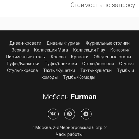
Стоимость по запросу
Диван-кровати
Диваны Фурман
Журнальные столики
Зеркала
Коллекция Mara
Коллекция Play
Консоли/
Письменные столы
Кресла
Кровати
Обеденные столы
Пуфы/Банкетки
Пуфы/банкетки
Столы/консоли
Стулья
Стулья/кресла
Тахты/Кушетки
Тахты/кушетки
Тумбы и
комоды
Тумбы/Комоды
Мебель
Furman
г.Москва, 2-я Черногрязская 6 стр. 2
Часы работы: