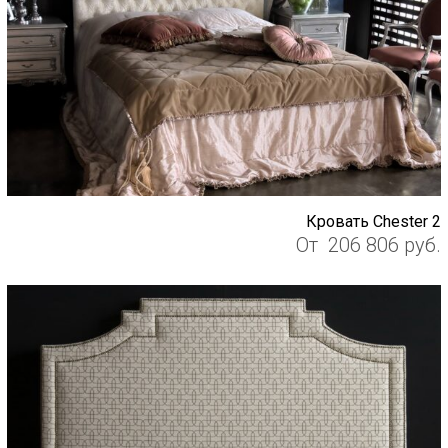
Кровать Chester 2
От
206 806
руб.