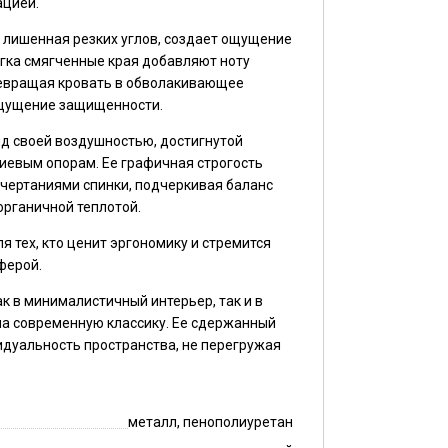
ацией.
, лишенная резких углов, создает ощущение
егка смягченные края добавляют ноту
ревращая кровать в обволакивающее
ощущение защищенности.
д своей воздушностью, достигнутой
иевым опорам. Ее графичная строгость
очертаниями спинки, подчеркивая баланс
рганичной теплотой.
 тех, кто ценит эргономику и стремится
ферой.
ак в минималистичный интерьер, так и в
на современную классику. Ее сдержанный
дуальность пространства, не перегружая
металл, пенополиуретан