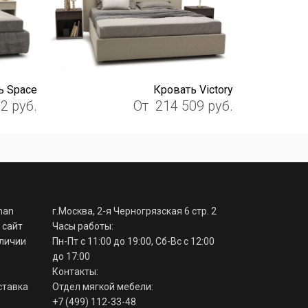
ь Space
Кровать Viсtory
92
руб.
От
214 509
руб.
man
г.Москва, 2-я Черногрязская 6 стр. 2
 сайт
Часы работы:
аличии
Пн-Пт с 11:00 до 19:00, Сб-Вс с 12:00
до 17:00
Контакты:
ставка
Отдел мягкой мебели:
+7 (499) 112-33-48