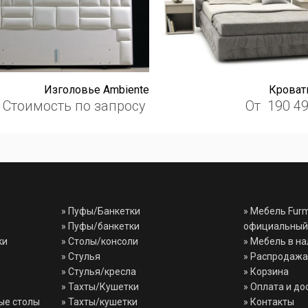
Изголовье Ambiente
Кроват
Стоимость по запросу
От
190 4
»
Пуфы/Банкетки
» Мебель Fur
»
Пуфы/банкетки
официальный
ки
»
Столы/консоли
» Мебель в н
»
Стулья
» Распродажа
»
Стулья/кресла
» Корзина
»
Тахты/Кушетки
» Оплата и до
ые столы
»
Тахты/кушетки
» Контакты