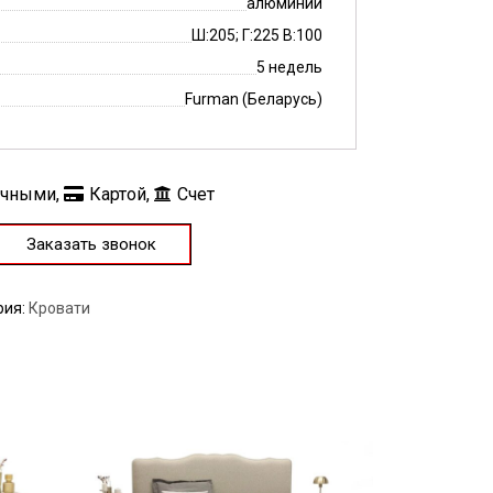
алюминий
Ш:205; Г:225 В:100
5 недель
Furman (Беларусь)
ичными,
Картой,
Счет
Заказать звонок
рия:
Кровати