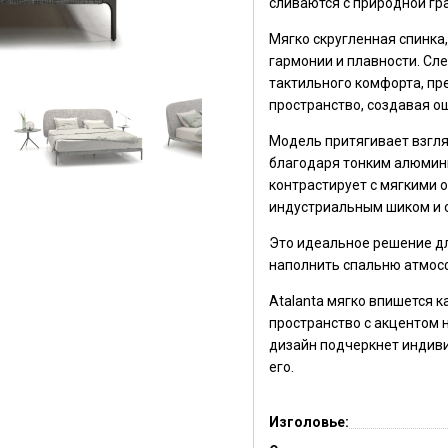
сливаются с природной гр
Мягко скругленная спинка
гармонии и плавности. Сл
тактильного комфорта, п
пространство, создавая 
Модель притягивает взгля
благодаря тонким алюмин
контрастирует с мягкими 
индустриальным шиком и о
Это идеальное решение для
наполнить спальню атмос
Atalanta мягко впишется к
пространство с акцентом 
дизайн подчеркнет индиви
его.
Изголовье: