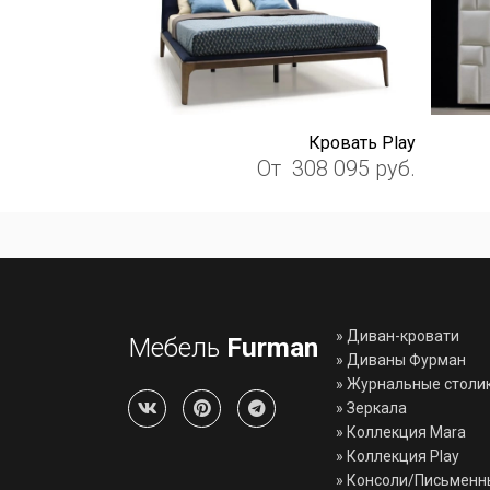
Кровать Play
От
308 095
руб.
»
Диван-кровати
Мебель
Furman
»
Диваны Фурман
»
Журнальные столи
»
Зеркала
»
Коллекция Mara
»
Коллекция Play
»
Консоли/Письменн