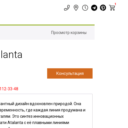
1
Просмотр корзины
lanta
Консультация
 112-33-48
егантный дизайн вдохновлен природой. Она
временность, где каждая линия продумана и
талям. Это синтез инновационных
ати Atalanta с её плавными линиями