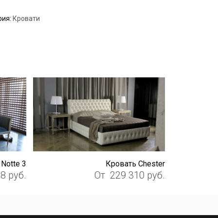
рия:
Кровати
Notte 3
Кровать Chester
08
руб.
От
229 310
руб.