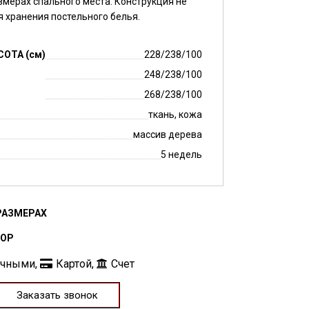
змерах спального места. Конструкция не
 хранения постельного белья.
СОТА (см)
228/238/100
248/238/100
268/238/100
ткань, кожа
массив дерева
5 недель
РАЗМЕРАХ
БОР
ичными,
Картой,
Счет
Заказать звонок