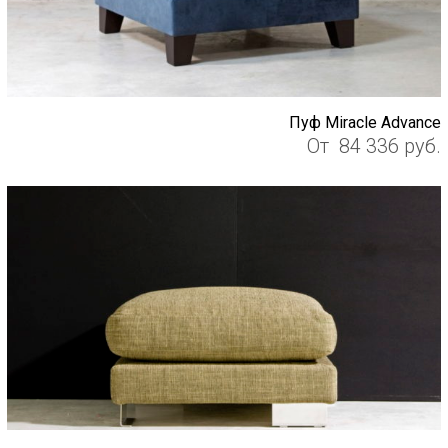
Пуф Miracle Advance
От
84 336
руб.