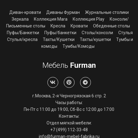
Диван-кровати
Диваны Фурман
Журнальные столики
Зеркала
Коллекция Mara
Коллекция Play
Консоли/
Письменные столы
Кресла
Кровати
Обеденные столы
Пуфы/Банкетки
Пуфы/банкетки
Столы/консоли
Стулья
Стулья/кресла
Тахты/Кушетки
Тахты/кушетки
Тумбы и
комоды
Тумбы/Комоды
Мебель
Furman
г.Москва, 2-я Черногрязская 6 стр. 2
Часы работы:
Пн-Пт с 11:00 до 19:00, Сб-Вс с 12:00 до 17:00
Контакты:
Отдел мягкой мебели:
+7 (499) 112-33-48
info@furman-mebel-fabrika.ru