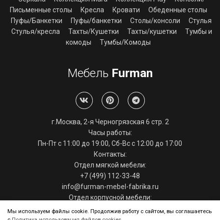
Письменные столы
Кресла
Кровати
Обеденные столы
Пуфы/Банкетки
Пуфы/банкетки
Столы/консоли
Стулья
Стулья/кресла
Тахты/Кушетки
Тахты/кушетки
Тумбы и
комоды
Тумбы/Комоды
Мебель
Furman
г.Москва, 2-я Черногрязская 6 стр. 2
Часы работы:
Пн-Пт с 11:00 до 19:00, Сб-Вс с 12:00 до 17:00
Контакты:
Отдел мягкой мебели:
+7 (499) 112-33-48
info@furman-mebel-fabrika.ru
Отдел корпусной мебели:
+7 (495) 286-29-39
Мы используем файлы cookie. Продолжив работу с сайтом, вы соглашаетесь
info@furman-mebel-fabrika.ru
с
Политика использования файлов cookies
.