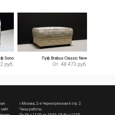
ф Sono
Пуф Brabus Classic New
82
руб.
От
48 473
руб.
man
г.Москва, 2-я Черногрязская 6 стр. 2
 сайт
Часы работы:
аличии
Пн-Пт с 11:00 до 19:00, Сб-Вс с 12:00