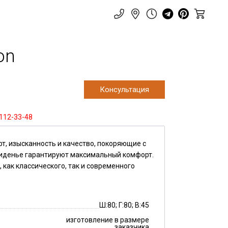
on
Консультация
 112-33-48
рт, изысканность и качество, покоряющие с
сиденье гарантируют максимальный комфорт.
 как классического, так и современного
Ш:80; Г:80; В:45
изготовление в размере
заказчика