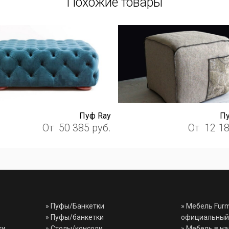
Похожие товары
Пуф Ray
Пу
От
50 385
руб.
От
12 1
»
Пуфы/Банкетки
» Мебель Fur
»
Пуфы/банкетки
официальный
ки
»
Столы/консоли
» Мебель в н