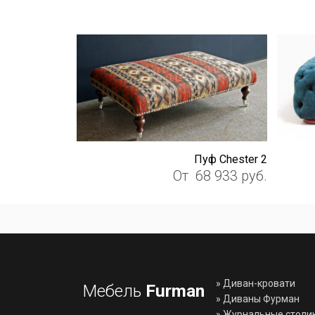
Пуф Chester 2
От
68 933
руб.
»
Диван-кровати
Мебель
Furman
»
Диваны Фурман
»
Журнальные столи