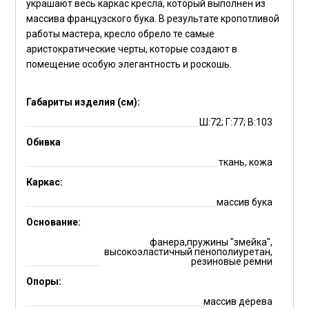
украшают весь каркас кресла, который выполнен из
массива французского бука. В результате кропотливой
работы мастера, кресло обрело те самые
аристократические черты, которые создают в
помещение особую элегантность и роскошь.
Габариты изделия (см):
Ш:72; Г:77; В:103
Обивка
ткань, кожа
Каркас:
массив бука
Основание:
фанера,пружины "змейка",
высокоэластичный пенополиуретан,
резиновые ремни
Опоры:
массив дерева