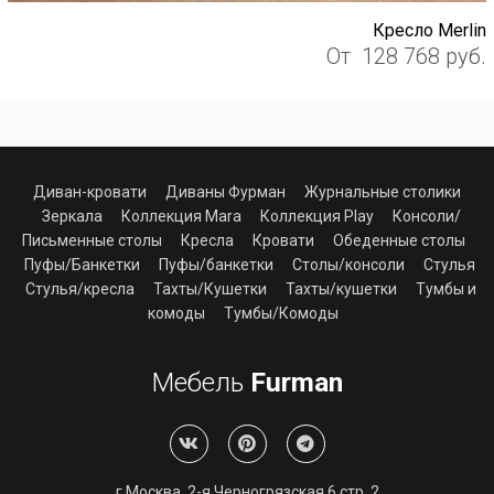
Кресло Merlin
От
128 768
руб.
Диван-кровати
Диваны Фурман
Журнальные столики
Зеркала
Коллекция Mara
Коллекция Play
Консоли/
Письменные столы
Кресла
Кровати
Обеденные столы
Пуфы/Банкетки
Пуфы/банкетки
Столы/консоли
Стулья
Стулья/кресла
Тахты/Кушетки
Тахты/кушетки
Тумбы и
комоды
Тумбы/Комоды
Мебель
Furman
г.Москва, 2-я Черногрязская 6 стр. 2