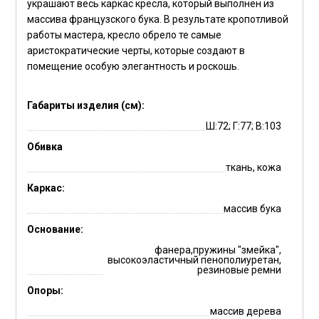
украшают весь каркас кресла, который выполнен из
массива французского бука. В результате кропотливой
работы мастера, кресло обрело те самые
аристократические черты, которые создают в
помещение особую элегантность и роскошь.
Габариты изделия (см):
Ш:72; Г:77; В:103
Обивка
ткань, кожа
Каркас:
массив бука
Основание:
фанера,пружины "змейка",
высокоэластичный пенополиуретан,
резиновые ремни
Опоры:
массив дерева