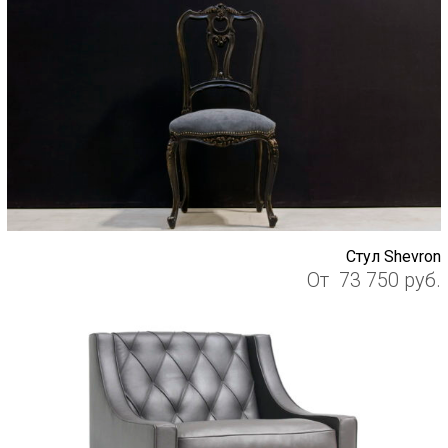
Стул Shevron
От
73 750
руб.