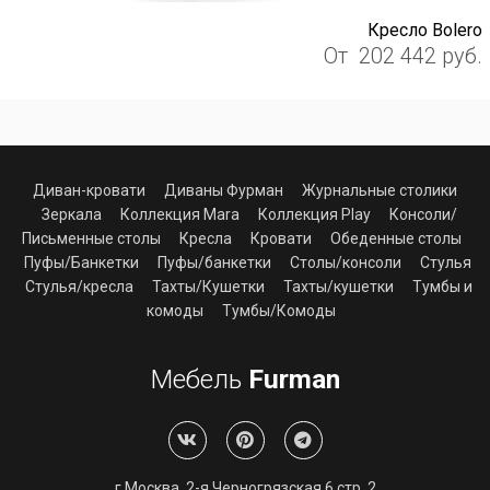
Кресло Bolero
От
202 442
руб.
Диван-кровати
Диваны Фурман
Журнальные столики
Зеркала
Коллекция Mara
Коллекция Play
Консоли/
Письменные столы
Кресла
Кровати
Обеденные столы
Пуфы/Банкетки
Пуфы/банкетки
Столы/консоли
Стулья
Стулья/кресла
Тахты/Кушетки
Тахты/кушетки
Тумбы и
комоды
Тумбы/Комоды
Мебель
Furman
г.Москва, 2-я Черногрязская 6 стр. 2