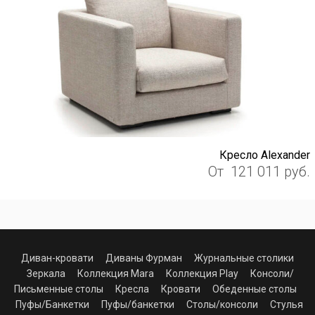
Кресло Alexander
От
121 011
руб.
Диван-кровати
Диваны Фурман
Журнальные столики
Зеркала
Коллекция Mara
Коллекция Play
Консоли/
Письменные столы
Кресла
Кровати
Обеденные столы
Пуфы/Банкетки
Пуфы/банкетки
Столы/консоли
Стулья