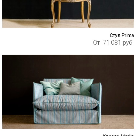
Cтул Prima
От
71 081
руб.