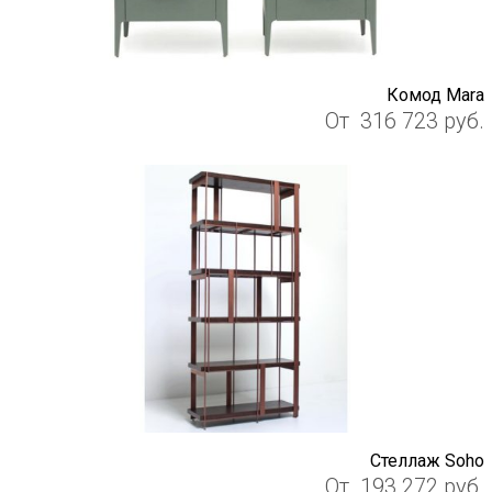
Комод Mara
От
316 723
руб.
Стеллаж Soho
От
193 272
руб.