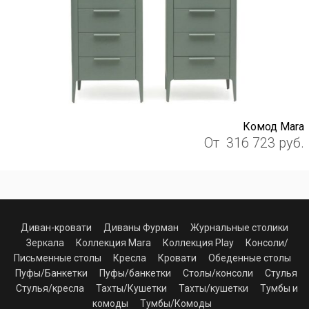
Комод Mara
От
316 723
руб.
Диван-кровати
Диваны Фурман
Журнальные столики
Зеркала
Коллекция Mara
Коллекция Play
Консоли/
Письменные столы
Кресла
Кровати
Обеденные столы
Пуфы/Банкетки
Пуфы/банкетки
Столы/консоли
Стулья
Стулья/кресла
Тахты/Кушетки
Тахты/кушетки
Тумбы и
комоды
Тумбы/Комоды