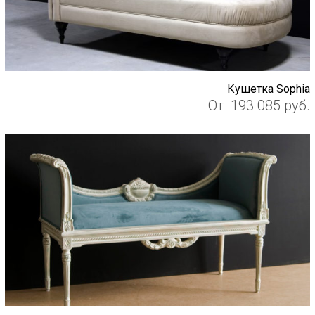
Кушетка Sophia
От
193 085
руб.