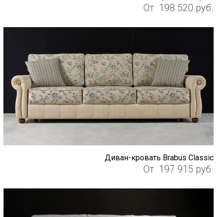
От
198 520
руб.
Диван-кровать Brabus Classic
От
197 915
руб.