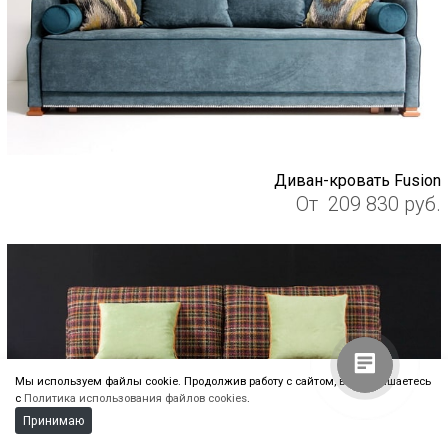
Диван-кровать Fusion
От
209 830
руб.
Алиса
Здравствуйте! Готова помочь
вам. Напишите мне, если у
вас появятся вопросы.
Мы используем файлы cookie. Продолжив работу с сайтом, вы соглашаетесь
с
Политика использования файлов cookies
.
Принимаю