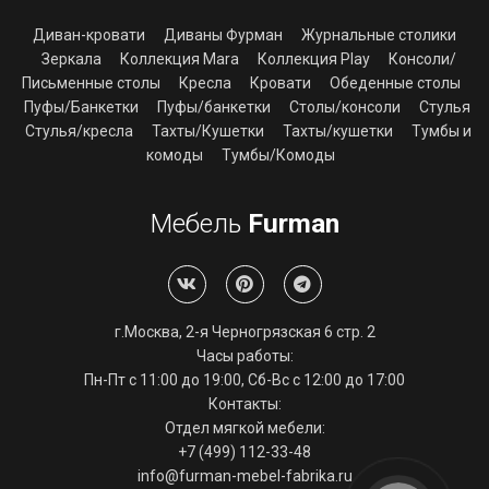
Диван-кровати
Диваны Фурман
Журнальные столики
Зеркала
Коллекция Mara
Коллекция Play
Консоли/
Письменные столы
Кресла
Кровати
Обеденные столы
Пуфы/Банкетки
Пуфы/банкетки
Столы/консоли
Стулья
Стулья/кресла
Тахты/Кушетки
Тахты/кушетки
Тумбы и
комоды
Тумбы/Комоды
Мебель
Furman
г.Москва, 2-я Черногрязская 6 стр. 2
Часы работы:
Пн-Пт с 11:00 до 19:00, Сб-Вс с 12:00 до 17:00
Контакты:
Отдел мягкой мебели:
+7 (499) 112-33-48
info@furman-mebel-fabrika.ru