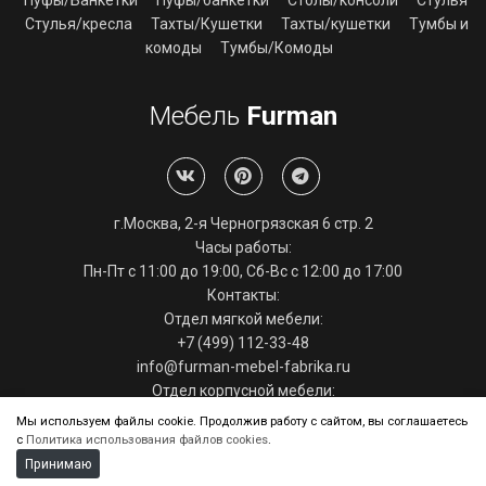
Пуфы/Банкетки
Пуфы/банкетки
Столы/консоли
Стулья
Стулья/кресла
Тахты/Кушетки
Тахты/кушетки
Тумбы и
комоды
Тумбы/Комоды
Мебель
Furman
г.Москва, 2-я Черногрязская 6 стр. 2
Часы работы:
Пн-Пт с 11:00 до 19:00, Сб-Вс с 12:00 до 17:00
Контакты:
Отдел мягкой мебели:
+7 (499) 112-33-48
info@furman-mebel-fabrika.ru
Отдел корпусной мебели:
+7 (495) 286-29-39
Мы используем файлы cookie. Продолжив работу с сайтом, вы соглашаетесь
info@furman-mebel-fabrika.ru
с
Политика использования файлов cookies
.
Принимаю