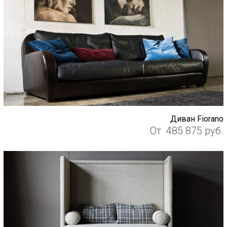
Диван Fiorano
От
485 875
руб.