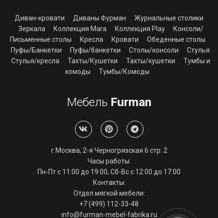
Диван-кровати
Диваны Фурман
Журнальные столики
Зеркала
Коллекция Mara
Коллекция Play
Консоли/
Письменные столы
Кресла
Кровати
Обеденные столы
Пуфы/Банкетки
Пуфы/банкетки
Столы/консоли
Стулья
Стулья/кресла
Тахты/Кушетки
Тахты/кушетки
Тумбы и
комоды
Тумбы/Комоды
Мебель
Furman
г.Москва, 2-я Черногрязская 6 стр. 2
Часы работы:
Пн-Пт с 11:00 до 19:00, Сб-Вс с 12:00 до 17:00
Контакты:
Отдел мягкой мебели:
+7 (499) 112-33-48
info@furman-mebel-fabrika.ru