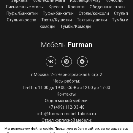
Зеркала
Коллекция Mara
Коллекция Play
Консоли/
Письменные столы
Кресла
Кровати
Обеденные столы
Пуфы/Банкетки
Пуфы/банкетки
Столы/консоли
Стулья
Стулья/кресла
Тахты/Кушетки
Тахты/кушетки
Тумбы и
комоды
Тумбы/Комоды
Мебель
Furman
г.Москва, 2-я Черногрязская 6 стр. 2
Часы работы:
Пн-Пт с 11:00 до 19:00, Сб-Вс с 12:00 до 17:00
Контакты:
Отдел мягкой мебели:
+7 (499) 112-33-48
info@furman-mebel-fabrika.ru
Отдел корпусной мебели:
+7 (495) 286-29-39
Мы используем файлы cookie. Продолжив работу с сайтом, вы соглашаетесь