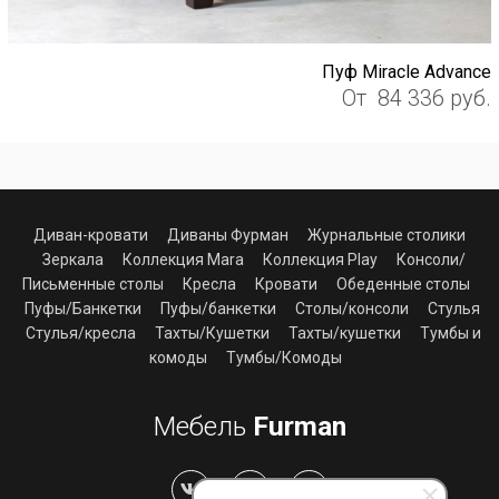
Пуф Miracle Advance
От
84 336
руб.
Диван-кровати
Диваны Фурман
Журнальные столики
Зеркала
Коллекция Mara
Коллекция Play
Консоли/
Письменные столы
Кресла
Кровати
Обеденные столы
Пуфы/Банкетки
Пуфы/банкетки
Столы/консоли
Стулья
Стулья/кресла
Тахты/Кушетки
Тахты/кушетки
Тумбы и
комоды
Тумбы/Комоды
Мебель
Furman