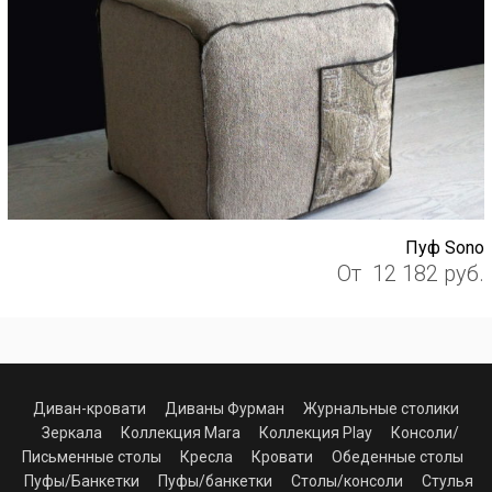
Пуф Sono
От
12 182
руб.
Диван-кровати
Диваны Фурман
Журнальные столики
Зеркала
Коллекция Mara
Коллекция Play
Консоли/
Письменные столы
Кресла
Кровати
Обеденные столы
Пуфы/Банкетки
Пуфы/банкетки
Столы/консоли
Стулья