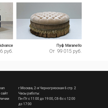
Advance
Пуф Maranello
36
руб.
От
99 015
руб.
man
г.Москва, 2-я Черногрязская 6 стр. 2
 сайт
Часы работы:
аличии
Пн-Пт с 11:00 до 19:00, Сб-Вс с 12:00
до 17:00