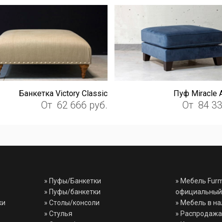
Банкетка Victory Classic
Пуф Miracle 
От
62 666
руб.
От
84 3
»
Пуфы/Банкетки
» Мебель Fur
»
Пуфы/банкетки
официальный
ки
»
Столы/консоли
» Мебель в н
»
Стулья
» Распродажа