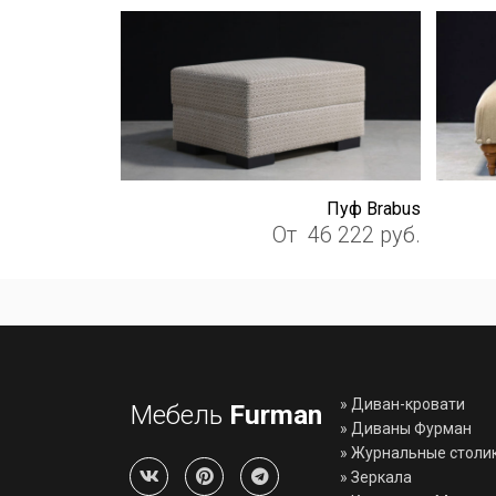
Пуф Brabus
От
46 222
руб.
»
Диван-кровати
Мебель
Furman
»
Диваны Фурман
»
Журнальные столи
»
Зеркала