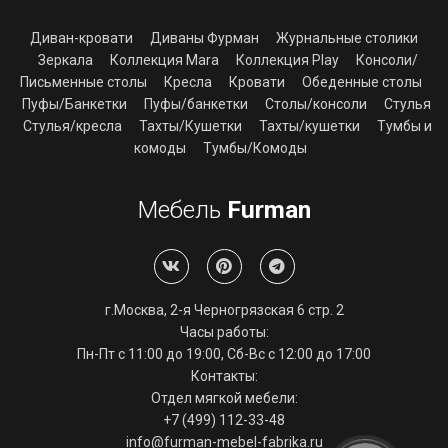
Диван-кровати
Диваны Фурман
Журнальные столики
Зеркала
Коллекция Mara
Коллекция Play
Консоли/
Письменные столы
Кресла
Кровати
Обеденные столы
Пуфы/Банкетки
Пуфы/банкетки
Столы/консоли
Стулья
Стулья/кресла
Тахты/Кушетки
Тахты/кушетки
Тумбы и
комоды
Тумбы/Комоды
Мебель
Furman
г.Москва, 2-я Черногрязская 6 стр. 2
Часы работы:
Пн-Пт с 11:00 до 19:00, Сб-Вс с 12:00 до 17:00
Контакты:
Отдел мягкой мебели:
+7 (499) 112-33-48
info@furman-mebel-fabrika.ru