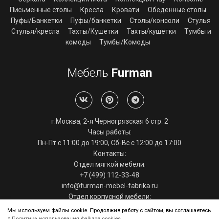
Письменные столы
Кресла
Кровати
Обеденные столы
Пуфы/Банкетки
Пуфы/банкетки
Столы/консоли
Стулья
Стулья/кресла
Тахты/Кушетки
Тахты/кушетки
Тумбы и
комоды
Тумбы/Комоды
Мебель
Furman
г.Москва, 2-я Черногрязская 6 стр. 2
Часы работы:
Пн-Пт с 11:00 до 19:00, Сб-Вс с 12:00 до 17:00
Контакты:
Отдел мягкой мебели:
+7 (499) 112-33-48
info@furman-mebel-fabrika.ru
Отдел корпусной мебели:
+7 (495) 286-29-39
Мы используем файлы cookie. Продолжив работу с сайтом, вы соглашаетесь
info@furman-mebel-fabrika.ru
с
Политика использования файлов cookies
.