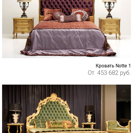
Кровать Notte 1
От
453 682
руб.