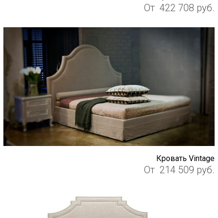
От
422 708
руб.
Кровать Vintage
От
214 509
руб.