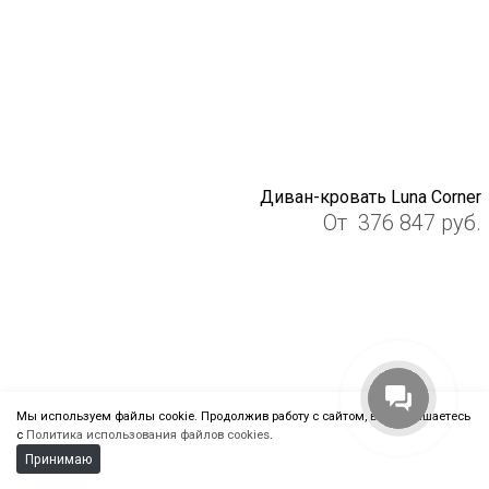
Диван-кровать Luna Corner
От
376 847
руб.
Алиса
Здравствуйте! Готова помочь
вам. Напишите мне, если у
вас появятся вопросы.
Мы используем файлы cookie. Продолжив работу с сайтом, вы соглашаетесь
с
Политика использования файлов cookies
.
Принимаю