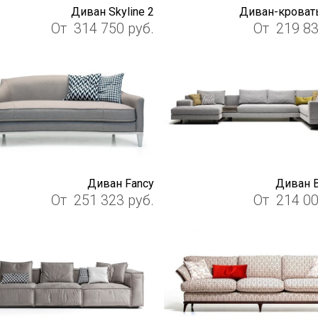
Диван Skyline 2
Диван-кроват
От
314 750
руб.
От
219 8
Диван Fancy
Диван B
От
251 323
руб.
От
214 0