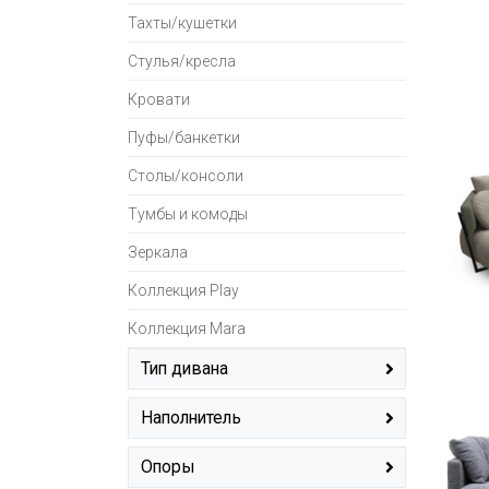
Тахты/кушетки
Стулья/кресла
Кровати
Пуфы/банкетки
Столы/консоли
Тумбы и комоды
Зеркала
Коллекция Play
Коллекция Mara
Тип дивана
прямой
(136)
Наполнитель
угловой
(75)
перо + ППУ
(37)
Опоры
ППУ + пружинный блок
(30)