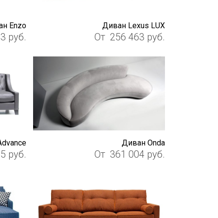
ан Enzo
Диван Lexus LUX
43
руб.
От
256 463
руб.
Advance
Диван Onda
35
руб.
От
361 004
руб.