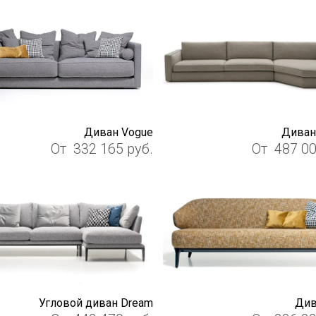
Диван Vogue
Диван
От
332 165
руб.
От
487 0
Угловой диван Dream
Див