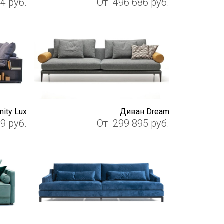
24
руб.
От
496 686
руб.
nity Lux
Диван Dream
39
руб.
От
299 895
руб.