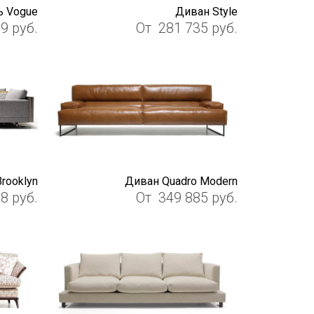
ь Vogue
Диван Style
39
руб.
От
281 735
руб.
rooklyn
Диван Quadro Modern
08
руб.
От
349 885
руб.