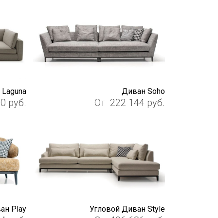
 Laguna
Диван Soho
00
руб.
От
222 144
руб.
ан Play
Угловой Диван Style