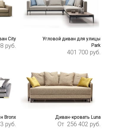
ан City
Угловой диван для улицы
88
руб.
Park
401 700
руб.
н Bronx
Диван-кровать Luna
43
руб.
От
256 402
руб.