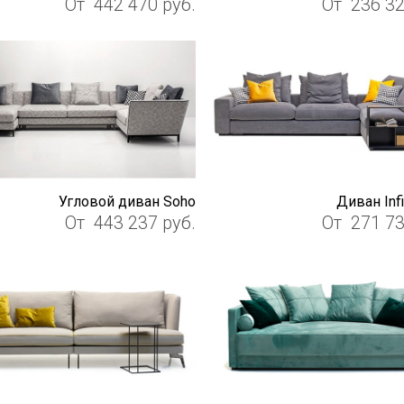
От
442 470
руб.
От
236 3
Угловой диван Soho
Диван Infi
От
443 237
руб.
От
271 7