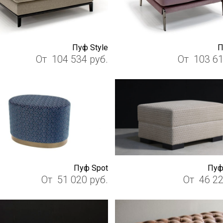
Пуф Style
П
От
104 534
руб.
От
103 6
Пуф Spot
Пуф
От
51 020
руб.
От
46 2