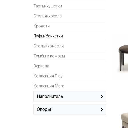
Тахты/кушетки
Стулья/кресла
Кровати
Пуфы/банкетки
Столы/консоли
Тумбы и комоды
Зеркала
Коллекция Play
Коллекция Mara
Наполнитель
ППУ + пружинный блок
(1)
Опоры
массив дерева
(19)
пластик, резина
(1)