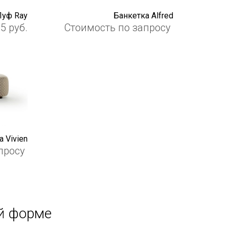
Пуф Ray
Банкетка Alfred
85
руб.
Стоимость по запросу
 Vivien
просу
й форме