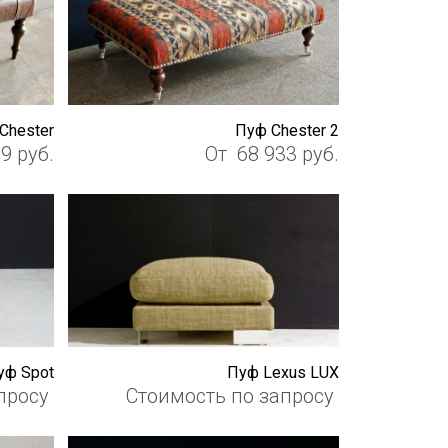
Chester
Пуф Chester 2
39
руб.
От
68 933
руб.
уф Spot
Пуф Lexus LUX
просу
Стоимость по запросу