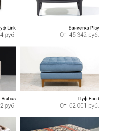
уф Link
Банкетка Play
14
руб.
От
45 342
руб.
 Brabus
Пуф Bond
22
руб.
От
62 001
руб.