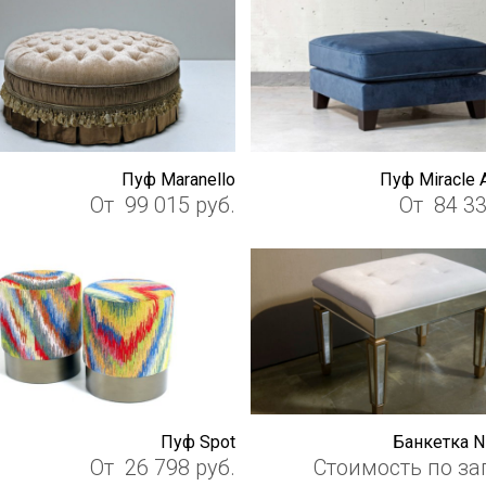
Пуф Maranello
Пуф Miracle 
От
99 015
руб.
От
84 3
Пуф Spot
Банкетка 
От
26 798
руб.
Стоимость по за