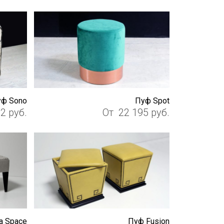
ф Sono
Пуф Spot
82
руб.
От
22 195
руб.
а Space
Пуф Fusion