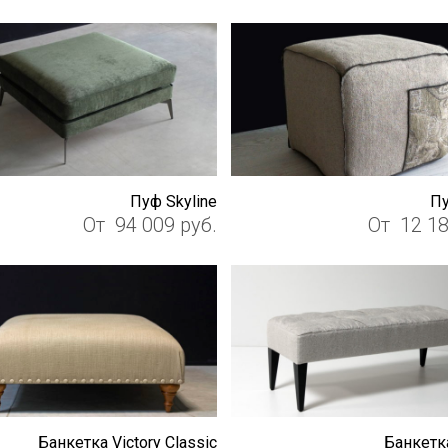
Пуф Skyline
Пу
От
94 009
руб.
От
12 1
Банкетка Victory Classic
Банкетк