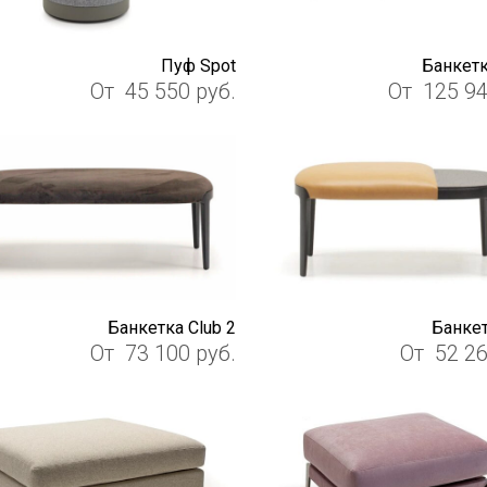
Пуф Spot
Банкетк
От
45 550
руб.
От
125 9
Банкетка Club 2
Банкет
От
73 100
руб.
От
52 2