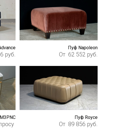
Advance
Пуф Napoleon
36
руб.
От
62 552
руб.
NM3PNC
Пуф Royce
просу
От
89 856
руб.