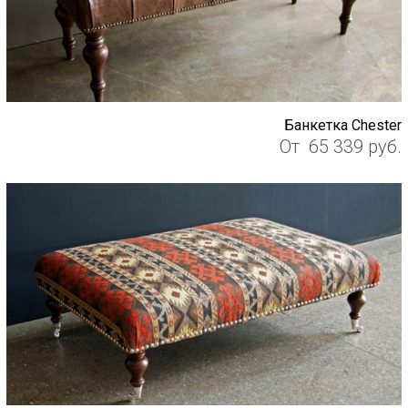
Банкетка Chester
От
65 339
руб.