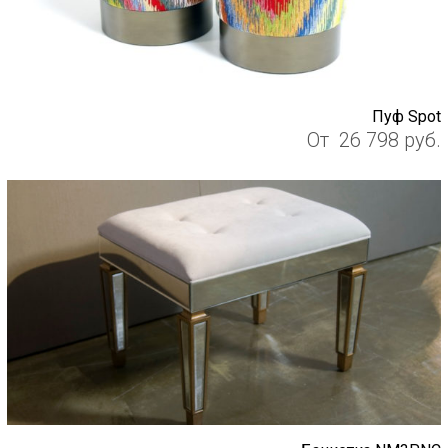
Пуф Spot
От
26 798
руб.