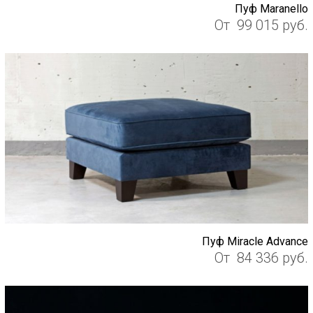
Пуф Maranello
От
99 015
руб.
Пуф Miracle Advance
От
84 336
руб.