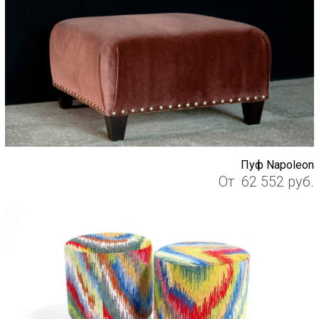
Пуф Napoleon
От
62 552
руб.