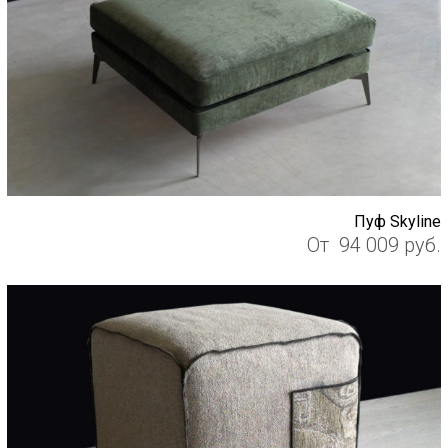
Пуф Skyline
От
94 009
руб.