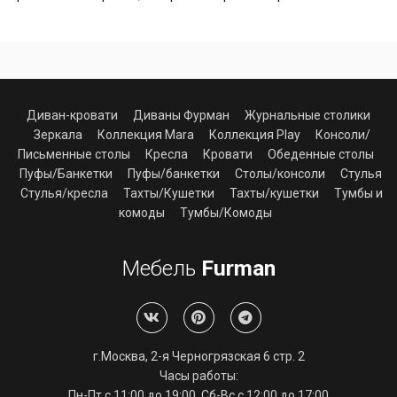
Диван-кровати
Диваны Фурман
Журнальные столики
Зеркала
Коллекция Mara
Коллекция Play
Консоли/
Письменные столы
Кресла
Кровати
Обеденные столы
Пуфы/Банкетки
Пуфы/банкетки
Столы/консоли
Стулья
Стулья/кресла
Тахты/Кушетки
Тахты/кушетки
Тумбы и
комоды
Тумбы/Комоды
Мебель
Furman
г.Москва, 2-я Черногрязская 6 стр. 2
Часы работы:
Алиса
Пн-Пт с 11:00 до 19:00, Сб-Вс с 12:00 до 17:00