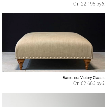
От
22 195
руб.
Банкетка Victory Classic
От
62 666
руб.