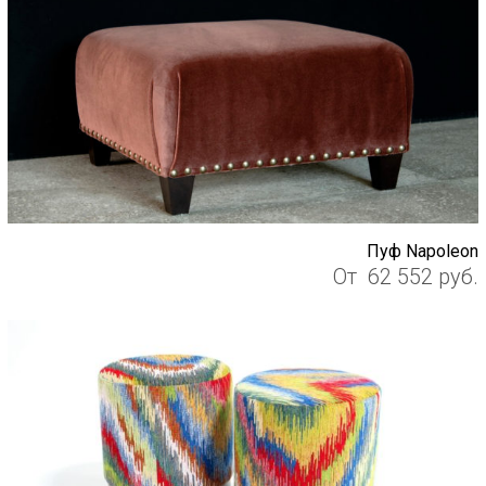
Пуф Napoleon
От
62 552
руб.