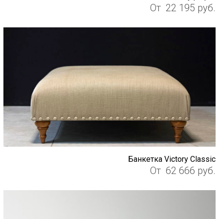
От
22 195
руб.
Банкетка Victory Classic
От
62 666
руб.