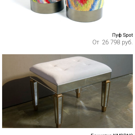
Пуф Spot
От
26 798
руб.