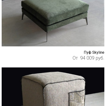
Пуф Skyline
От
94 009
руб.