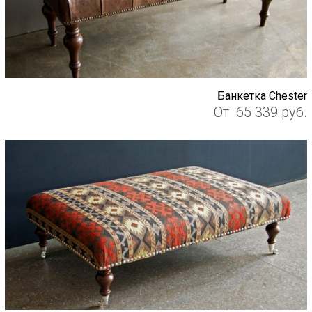
Банкетка Chester
От
65 339
руб.