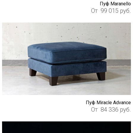
Пуф Maranello
От
99 015
руб.
Пуф Miracle Advance
От
84 336
руб.