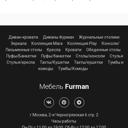
Диван-кровати
Диваны Фурман
Журнальные столики
Зеркала
Коллекция Mara
Коллекция Play
Консоли/
Письменные столы
Кресла
Кровати
Обеденные столы
Пуфы/Банкетки
Пуфы/банкетки
Столы/консоли
Стулья
Стулья/кресла
Тахты/Кушетки
Тахты/кушетки
Тумбы и
комоды
Тумбы/Комоды
Мебель
Furman
г.Москва, 2-я Черногрязская 6 стр. 2
Часы работы:
Алиса
Пн-Пт с 11:00 до 19:00, Сб-Вс с 12:00 до 17:00