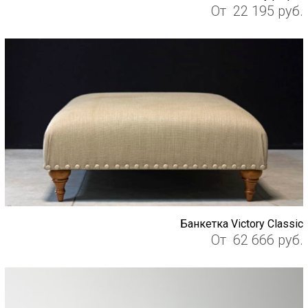
От
22 195
руб.
Банкетка Victory Classic
От
62 666
руб.