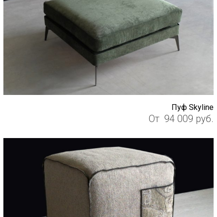
Пуф Skyline
От
94 009
руб.