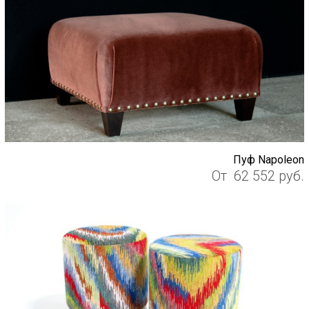
Пуф Napoleon
От
62 552
руб.