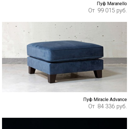
Пуф Maranello
От
99 015
руб.
Пуф Miracle Advance
От
84 336
руб.