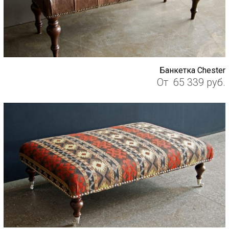
Банкетка Chester
От
65 339
руб.