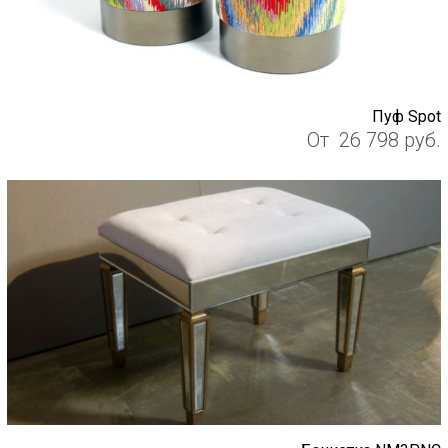
Пуф Spot
От
26 798
руб.