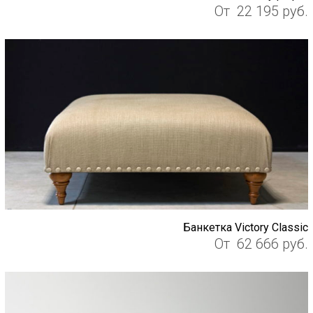
От
22 195
руб.
Банкетка Victory Classic
От
62 666
руб.