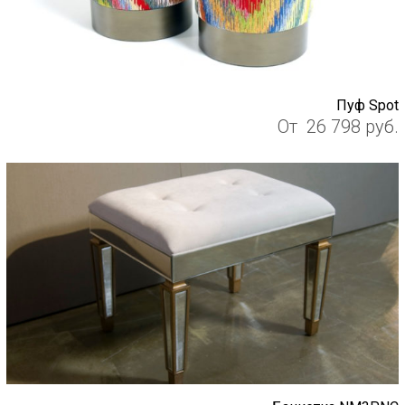
Пуф Spot
От
26 798
руб.