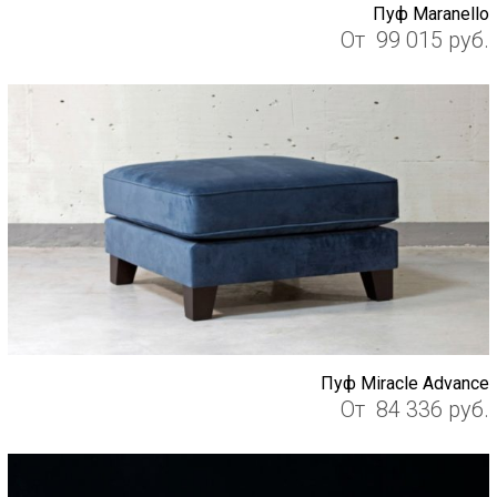
Пуф Maranello
От
99 015
руб.
Пуф Miracle Advance
От
84 336
руб.