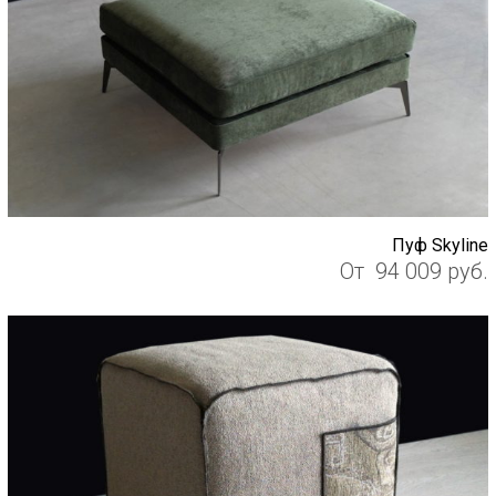
Пуф Skyline
От
94 009
руб.