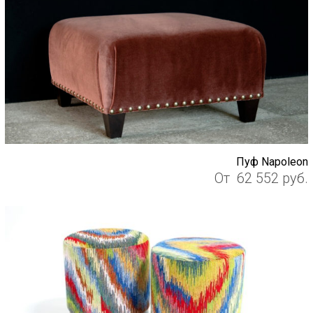
Пуф Napoleon
От
62 552
руб.