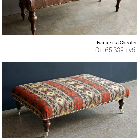
Банкетка Chester
От
65 339
руб.