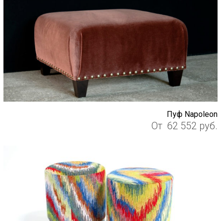
Пуф Napoleon
От
62 552
руб.