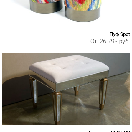
Пуф Spot
От
26 798
руб.