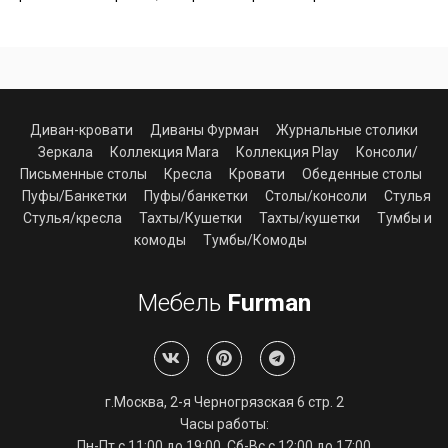
Диван-кровати
Диваны Фурман
Журнальные столики
Зеркала
Коллекция Mara
Коллекция Play
Консоли/
Письменные столы
Кресла
Кровати
Обеденные столы
Пуфы/Банкетки
Пуфы/банкетки
Столы/консоли
Стулья
Стулья/кресла
Тахты/Кушетки
Тахты/кушетки
Тумбы и
комоды
Тумбы/Комоды
Мебель
Furman
г.Москва, 2-я Черногрязская 6 стр. 2
Часы работы:
Алиса
Пн-Пт с 11:00 до 19:00, Сб-Вс с 12:00 до 17:00