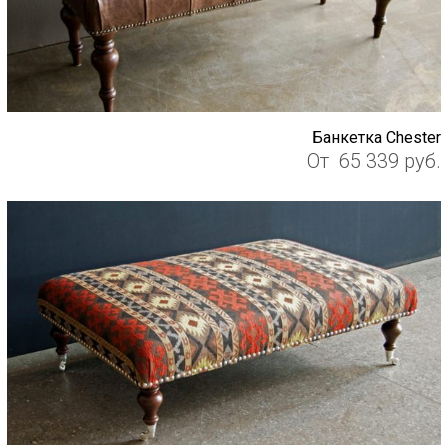
Банкетка Chester
От
65 339
руб.