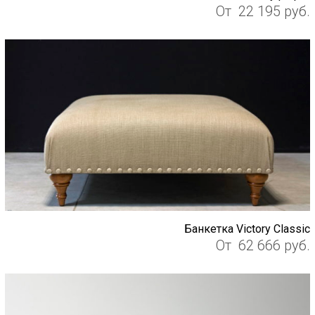
От
22 195
руб.
Банкетка Victory Classic
От
62 666
руб.