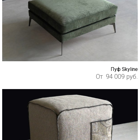
Пуф Skyline
От
94 009
руб.