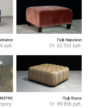
Advance
Пуф Napoleon
36
руб.
От
62 552
руб.
NM3PNC
Пуф Royce
просу
От
89 856
руб.