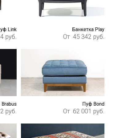
уф Link
Банкетка Play
14
руб.
От
45 342
руб.
 Brabus
Пуф Bond
22
руб.
От
62 001
руб.