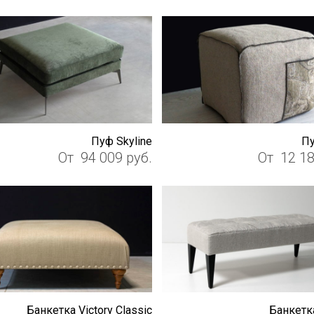
Пуф Skyline
Пу
От
94 009
руб.
От
12 1
Банкетка Victory Classic
Банкетк