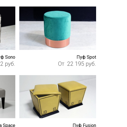
ф Sono
Пуф Spot
82
руб.
От
22 195
руб.
а Space
Пуф Fusion