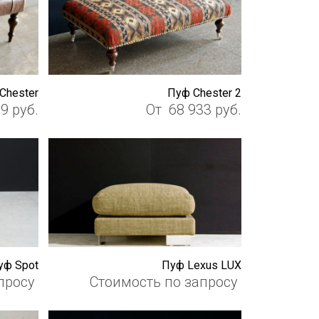
Chester
Пуф Chester 2
39
руб.
От
68 933
руб.
уф Spot
Пуф Lexus LUX
просу
Стоимость по запросу