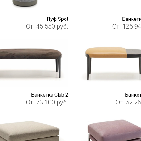
Пуф Spot
Банкетк
От
45 550
руб.
От
125 9
Банкетка Club 2
Банкет
От
73 100
руб.
От
52 2