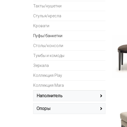
Тахты/кушетки
Стулья/кресла
Кровати
Пуфы/банкетки
Столы/консоли
Тумбы и комоды
Зеркала
Коллекция Play
Коллекция Mara
Наполнитель
ППУ + пружинный блок
(1)
Опоры
массив дерева
(19)
пластик, резина
(1)