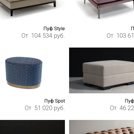
Пуф Style
П
От
104 534
руб.
От
103 6
Пуф Spot
Пуф
От
51 020
руб.
От
46 2