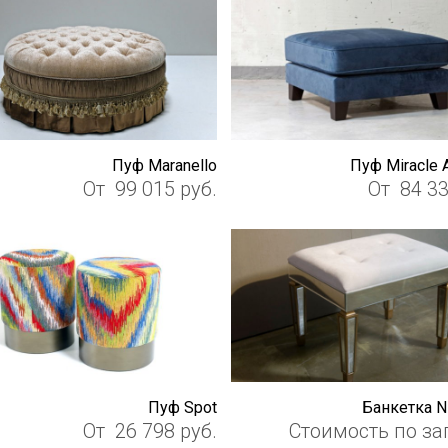
Пуф Maranello
Пуф Miracle 
От
99 015
руб.
От
84 3
Пуф Spot
Банкетка 
От
26 798
руб.
Стоимость по за