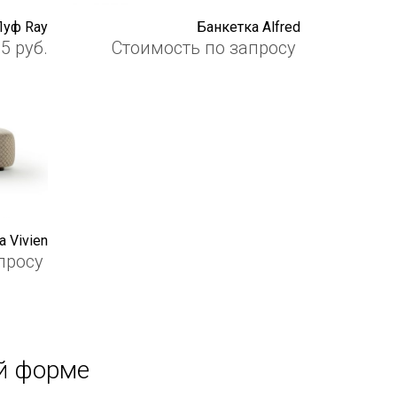
Пуф Ray
Банкетка Alfred
85
руб.
Стоимость по запросу
 Vivien
просу
й форме